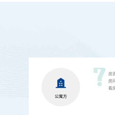
房
房
看
公寓方