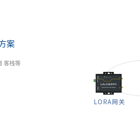
方案
宿 客栈等