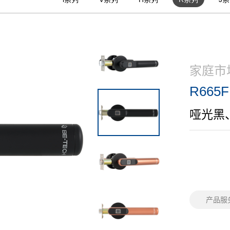
家庭市
R665F
哑光黑
产品服