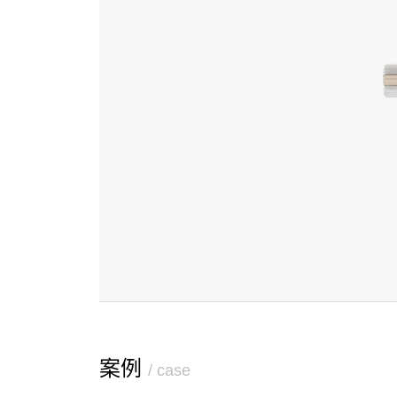
案例
/ case