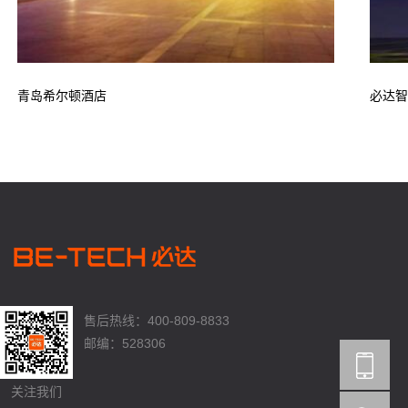
青岛希尔顿酒店
必达智
售后热线：400-809-8833
邮编：528306
关注我们