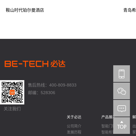
鞍山时代铂尔曼酒店
青岛希
售后热线：400-809-8833
邮编：528306
关注我们
关于必达
产品展示
解
公司简介
智能门锁
出
发展历程
智能柜锁
家