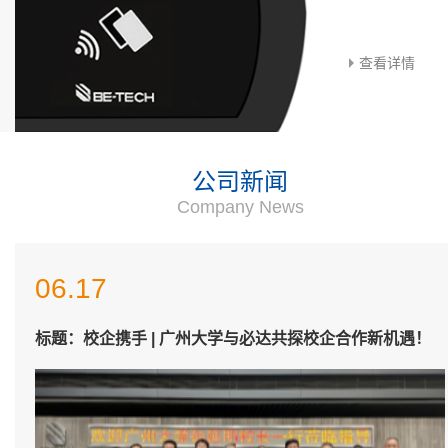
查看详情
公司新闻
Company News
09.05
06.17
06.17
04.22
08.12
09.05
06.17
这里，可能是中国第一把电子密码锁的诞生地
深度赋能 |必达携手洲际酒店集团，以智慧安防体系重塑智
标题：校企携手 | 广州大学与必达共探校企合作新机遇！
广交会圆满收官 | 必达以研发纵深与产品全场景覆盖，定
【共鉴】智选假日酒店 5.0「破晓」发布，必达智能锁强势
这里，可能是中国第一把电子密码锁的诞生地
深度赋能 |必达携手洲际酒店集团，以智慧安防体系重塑智
选假日5.0新标杆
义市场新需求
赋能​！
选假日5.0新标杆