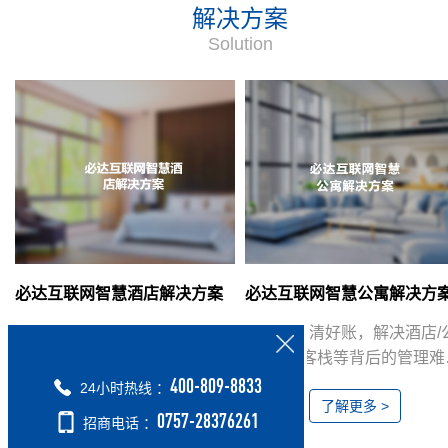
解决方案
Solution
必达互联网智慧酒店解决方案
必达互联网智慧公寓解决方
“开源”、“降本”、“提效率”三大
管好房，清好账，解决酒店/
优势，用互联网智慧释放酒店
寓/民宿 客栈等背后的管理难
能量。
题。房东少操心，住客好放
400-809-8833
24小时热线 ：
了解更多 >
了解更多 >
心。
0757-28376261
招商电话 ：