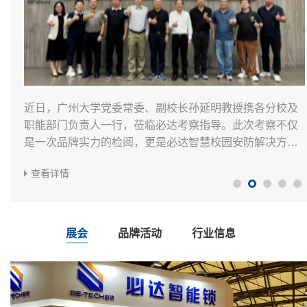
它可能是我们中国的第一把电子密码门锁。1992年，我们
近日，广州大学党委常委、副校长孙延明教授携各分校及
它可能是我们中国的第一把电子密码门锁。1992年，我们
2026年6月11日，洲际酒店集团（IHG Hotels & Resorts）
2026年4月，广州 —— 第139届中国进出口商品交易会
2025 年 5 月 15 日，洲际酒店集团旗下智选假日酒店于上
2026年6月11日，洲际酒店集团（IHG Hotels & Resorts）
注册成立了必达电子锁厂，开始研发和批量生产电子锁，
职能部门负责人一行，莅临必达考察指导。此次考察不仅
注册成立了必达电子锁厂，开始研发和批量生产电子锁，
旗下全球领先的中高端精选服务品牌——智选假日酒店
（广交会）于近日落下帷幕。作为连续多年参展的智慧酒
海盛大发布其全新5.0版本—“破晓”。此次升级顺应了消费
旗下全球领先的中高端精选服务品牌——智选假日酒店
现在的各种智能锁，都是在这把电子锁的基础上逐步改进
是一次品牌实力的检阅，更是必达智慧校园安防解决方案
现在的各种智能锁，都是在这把电子锁的基础上逐步改进
（Holiday Inn ...
店及智能门锁解决方案提供商，必达在本届展会上收获了
市场对于“质价比”的追求以及酒店投资回归...
（Holiday Inn ...
而来的...
在高校市场...
而来的...
查看详情
查看详情
查看详情
大...
查看详情
查看详情
查看详情
查看详情
展会
品牌活动
行业信息