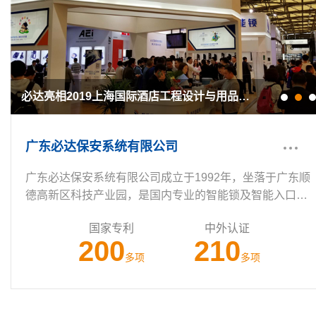
必达亮相2019上海国际酒店工程设计与用品展，构建智慧互联新未来！
广东必达保安系统有限公司
广东必达保安系统有限公司成立于1992年，坐落于广东顺
德高新区科技产业园，是国内专业的智能锁及智能入口解
决方案供应商。主要产品包括智能门锁、智能柜锁...、智
国家专利
中外认证
能箱、智能门禁、智能道闸设备等。必达自成立以来，坚
200
210
持以产品品质为先，共获得80多项国家专利、50多项中外
多项
多项
认证。主要产品通过美国BHMA电子锁认证，美国UL防火
安全认证，欧洲CE电子锁认证。